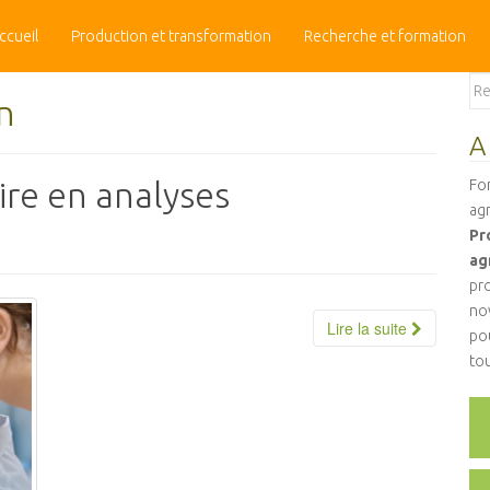
ccueil
Production et transformation
Recherche et formation
Se
n
for
A
ire en analyses
Fo
ag
Pr
ag
pr
nov
Lire la suite
po
to