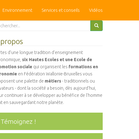
Environnement
Services et conseils
Vidéos
arch
:
 propos
rtes d'une longue tradition d'enseignement
ronomique,
six Hautes Ecoles et une Ecole de
omotion sociale
qui organisent les
formations en
ronomie
en Fédération Wallonie-Bruxelles vous
oposent une palette de
métiers
- traditionnels ou
ateurs - dont la société a besoin, dès aujourd'hui,
ur continuer à se développer au bénéfice de l'homme
ut en sauvegardant notre planète.
Témoignez !