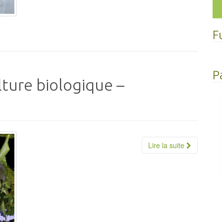
F
P
ture biologique –
Lire la suite