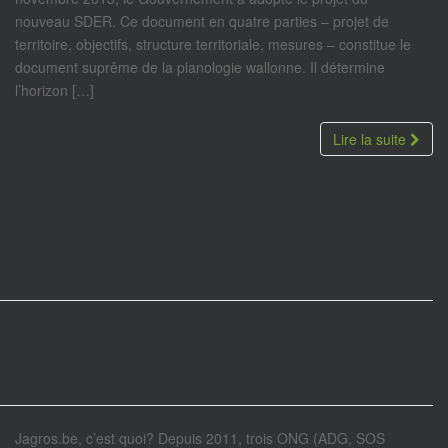
nouveau SDER. Ce document en quatre parties – projet de
territoire, objectifs, structure territoriale, mesures – constitue le
document suprême de la planologie wallonne. Il détermine
l’horizon […]
Lire la suite
Jagros.be, c’est quoi? Depuis 2011, trois ONG (ADG, SOS