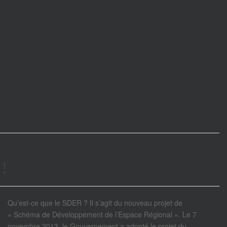
!
Qu’est-ce que le SDER ? Il s’agit du nouveau projet de
« Schéma de Développement de l’Espace Régional ». Le 7
novembre 2013, le Gouvernement a adopté le projet du