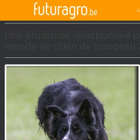
activité
A
Une étudiante sélectionnée p
monde de chien de troupeau