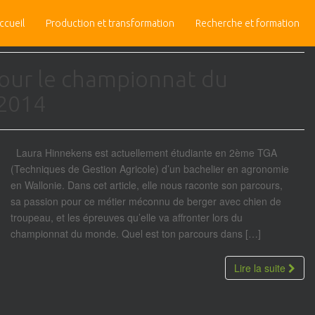
ccueil
Production et transformation
Recherche et formation
our le championnat du
 2014
Laura Hinnekens est actuellement étudiante en 2ème TGA
(Techniques de Gestion Agricole) d’un bachelier en agronomie
en Wallonie. Dans cet article, elle nous raconte son parcours,
sa passion pour ce métier méconnu de berger avec chien de
troupeau, et les épreuves qu’elle va affronter lors du
championnat du monde. Quel est ton parcours dans […]
Lire la suite