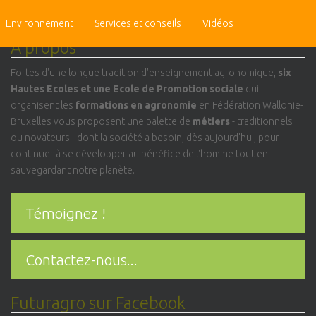
Search
Environnement
for:
Services et conseils
Vidéos
A propos
Fortes d'une longue tradition d'enseignement agronomique,
six
Hautes Ecoles et une Ecole de Promotion sociale
qui
organisent les
formations en agronomie
en Fédération Wallonie-
Bruxelles vous proposent une palette de
métiers
- traditionnels
ou novateurs - dont la société a besoin, dès aujourd'hui, pour
continuer à se développer au bénéfice de l'homme tout en
sauvegardant notre planète.
Témoignez !
Contactez-nous...
Futuragro sur Facebook