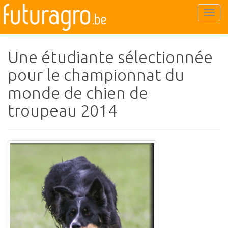
compétition
T
o
g
g
Une étudiante sélectionnée
l
pour le championnat du
e
n
monde de chien de
a
troupeau 2014
v
i
g
a
t
i
o
n