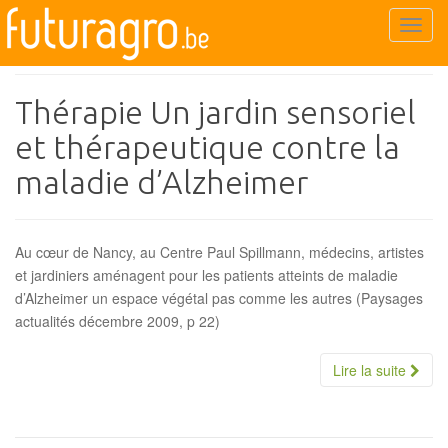
maladie
T
o
g
g
Thérapie Un jardin sensoriel
l
et thérapeutique contre la
e
n
maladie d’Alzheimer
a
v
i
Au cœur de Nancy, au Centre Paul Spillmann, médecins, artistes
g
et jardiniers aménagent pour les patients atteints de maladie
a
d’Alzheimer un espace végétal pas comme les autres (Paysages
t
actualités décembre 2009, p 22)
i
o
Lire la suite
n