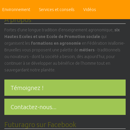
Search
Environnement
for:
Services et conseils
Vidéos
A propos
Fortes d'une longue tradition d'enseignement agronomique,
six
Hautes Ecoles et une Ecole de Promotion sociale
qui
organisent les
formations en agronomie
en Fédération Wallonie-
Bruxelles vous proposent une palette de
métiers
- traditionnels
ou novateurs - dont la société a besoin, dès aujourd'hui, pour
continuer à se développer au bénéfice de l'homme tout en
sauvegardant notre planète.
Témoignez !
Contactez-nous...
Futuragro sur Facebook