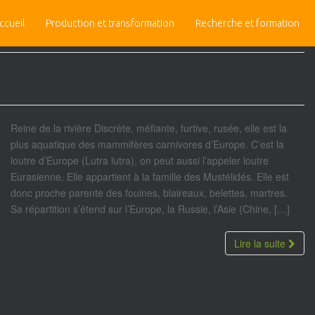
ccueil
Production et transformation
Recherche et formation
Reine de la rivière Discrète, méfiante, furtive, rusée, elle est la
plus aquatique des mammifères carnivores d’Europe. C’est la
loutre d’Europe (Lutra lutra), on peut aussi l’appeler loutre
Eurasienne. Elle appartient à la famille des Mustélidés. Elle est
donc proche parente des fouines, blaireaux, belettes, martres.
Sa répartition s’étend sur l’Europe, la Russie, l’Asie (Chine, […]
Lire la suite