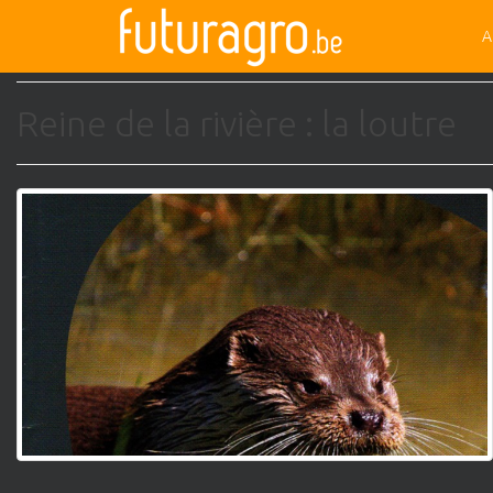
mammifère
A
Reine de la rivière : la loutre