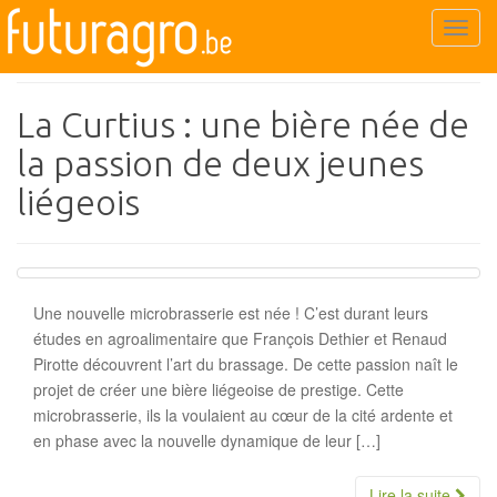
Starter
T
o
g
g
La Curtius : une bière née de
l
la passion de deux jeunes
e
n
liégeois
a
v
i
g
Une nouvelle microbrasserie est née ! C’est durant leurs
a
études en agroalimentaire que François Dethier et Renaud
t
Pirotte découvrent l’art du brassage. De cette passion naît le
i
projet de créer une bière liégeoise de prestige. Cette
o
microbrasserie, ils la voulaient au cœur de la cité ardente et
n
en phase avec la nouvelle dynamique de leur […]
Lire la suite