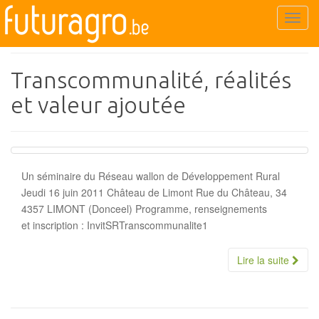
Wallonie
T
o
g
g
Transcommunalité, réalités
l
et valeur ajoutée
e
n
a
v
i
Un séminaire du Réseau wallon de Développement Rural
g
Jeudi 16 juin 2011 Château de Limont Rue du Château, 34
a
4357 LIMONT (Donceel) Programme, renseignements
t
et inscription : InvitSRTranscommunalite1
i
o
Lire la suite
n