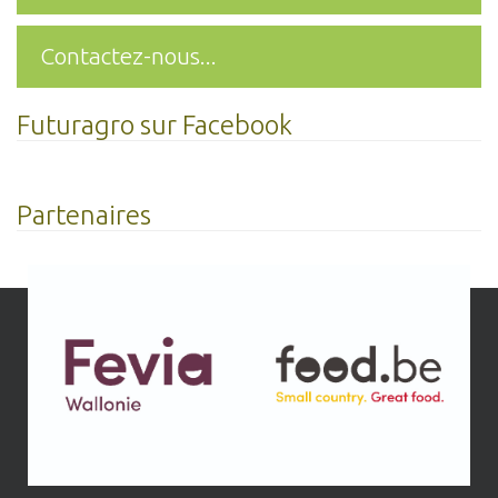
Contactez-nous...
Futuragro sur Facebook
Partenaires
r
t
i
c
l
e
s