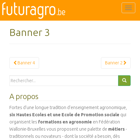
T
o
g
Banner 3
g
l
e
n
Navigation
a
Banner 4
Banner 2
v
Article
i
Search
g
for:
a
A propos
t
i
Fortes d'une longue tradition d'enseignement agronomique,
o
six Hautes Ecoles et une Ecole de Promotion sociale
qui
n
organisent les
formations en agronomie
en Fédération
Wallonie-Bruxelles vous proposent une palette de
métiers
-
traditionnels ou novateurs - dont la société a besoin, dès