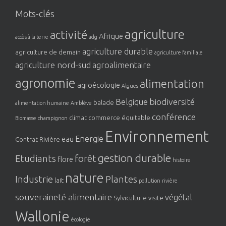
Mots-clés
agriculture
activité
Afrique
accès à la terre
adg
agriculture durable
agriculture de demain
agriculture familiale
agriculture nord-sud
agroalimentaire
agronomie
alimentation
agroécologie
Algues
biodiversité
Belgique
balade
alimentation humaine
Amblève
conférence
climat
commerce équitable
Biomasse
champignon
Environnement
Energie
eau
Contrat Rivière
gestion durable
Etudiants
forêt
flore
histoire
nature
Industrie
Plantes
lait
pollution
rivière
souveraineté alimentaire
végétal
Sylviculture
visite
Wallonie
écologie