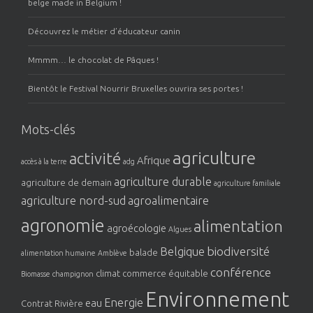
belge made in Belgium !
Découvrez le métier d’éducateur canin
Mmmm… le chocolat de Pâques !
Bientôt le Festival Nourrir Bruxelles ouvrira ses portes !
Mots-clés
agriculture
activité
Afrique
accès à la terre
adg
agriculture durable
agriculture de demain
agriculture familiale
agriculture nord-sud
agroalimentaire
agronomie
alimentation
agroécologie
Algues
biodiversité
Belgique
balade
alimentation humaine
Amblève
conférence
climat
commerce équitable
Biomasse
champignon
Environnement
Energie
eau
Contrat Rivière