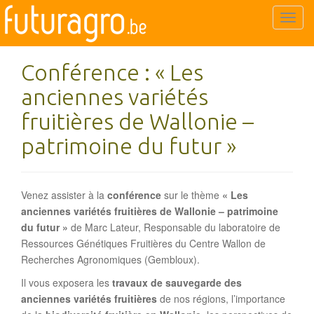
T
o
g
Conférence : « Les
g
l
anciennes variétés
e
fruitières de Wallonie –
n
a
patrimoine du futur »
v
i
g
Venez assister à la
conférence
sur le thème
« Les
a
anciennes variétés fruitières de Wallonie –
patrimoine
t
du futur »
de Marc Lateur, Responsable du laboratoire de
i
Ressources Génétiques Fruitières du Centre Wallon de
o
Recherches Agronomiques (Gembloux).
n
Il vous exposera les
travaux de sauvegarde des
anciennes variétés fruitières
de nos régions, l’importance