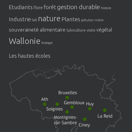
gestion durable
Etudiants
forêt
flore
histoire
nature
Industrie
Plantes
lait
pollution
rivière
souveraineté alimentaire
végétal
Sylviculture
visite
Wallonie
écologie
Les hautes écoles