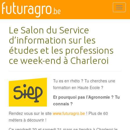
T
o
g
Le Salon du Service
g
l
d’information sur les
e
études et les professions
n
a
ce week-end à Charleroi
v
i
g
Tu es en rhéto ? Tu cherches une
a
formation en Haute Ecole ?
t
i
Et pourquoi pas l’Agronomie ? Tu
o
connais ?
n
Rendez vous sur le site
www.futuragro.be
! Plus de 60
métiers à découvrir !
Ce vendredi 20 et samedi 21 mars se tiendra à Charleroi le