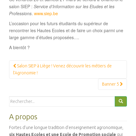
salon SIEP :
Service d’Information sur les Etudes et les
Professions
.
www.siep.be
L’occasion pour les futurs étudiants du supérieur de
rencontrer les Hautes Ecoles et de faire un choix parmi une
large gamme d’études proposées….
A bientôt ?
Navigation
Salon SIEP à Liège ! Venez découvrir les métiers de
Article
l’Agronomie !
Banner 5
Search
for:
A propos
Fortes d'une longue tradition d'enseignement agronomique,
six Hautes Ecoles et une Ecole de Promotion sociale
qui