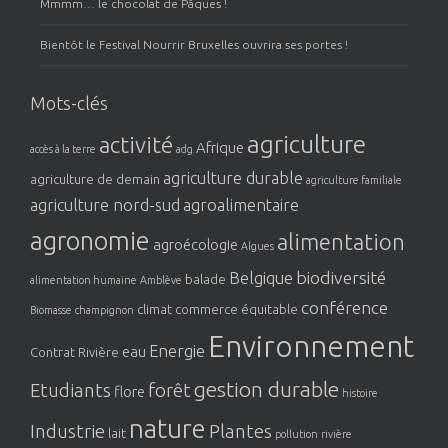
Mmmm… le chocolat de Pâques !
Bientôt le Festival Nourrir Bruxelles ouvrira ses portes !
Mots-clés
agriculture
activité
Afrique
accès à la terre
adg
agriculture durable
agriculture de demain
agriculture familiale
agriculture nord-sud
agroalimentaire
agronomie
alimentation
agroécologie
Algues
biodiversité
Belgique
balade
alimentation humaine
Amblève
conférence
climat
commerce équitable
Biomasse
champignon
Environnement
Energie
eau
Contrat Rivière
gestion durable
Etudiants
forêt
flore
histoire
nature
Industrie
Plantes
lait
pollution
rivière