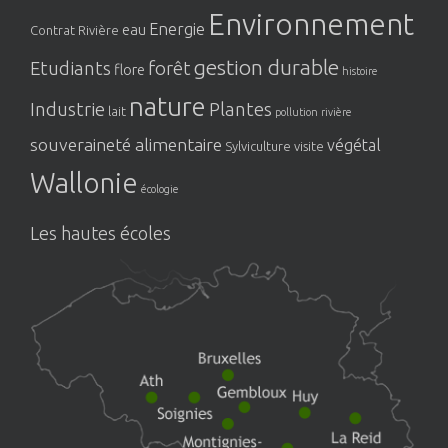
Environnement
Energie
eau
Contrat Rivière
gestion durable
Etudiants
forêt
flore
histoire
nature
Industrie
Plantes
lait
pollution
rivière
souveraineté alimentaire
végétal
Sylviculture
visite
Wallonie
écologie
Les hautes écoles