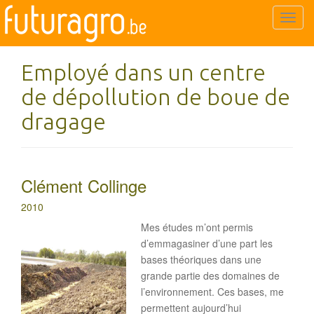
T
o
g
Employé dans un centre
g
l
de dépollution de boue de
e
dragage
n
a
v
i
Clément Collinge
g
a
2010
t
Mes études m’ont permis
i
d’emmagasiner d’une part les
o
bases théoriques dans une
n
grande partie des domaines de
l’environnement. Ces bases, me
permettent aujourd’hui