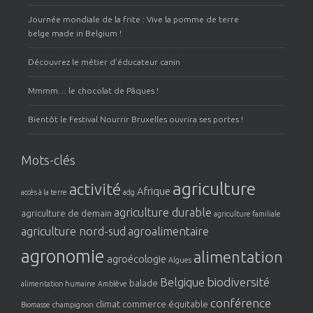
Journée mondiale de la frite : Vive la pomme de terre
belge made in Belgium !
Découvrez le métier d’éducateur canin
Mmmm… le chocolat de Pâques !
Bientôt le Festival Nourrir Bruxelles ouvrira ses portes !
Mots-clés
agriculture
activité
Afrique
accès à la terre
adg
agriculture durable
agriculture de demain
agriculture familiale
agriculture nord-sud
agroalimentaire
agronomie
alimentation
agroécologie
Algues
biodiversité
Belgique
balade
alimentation humaine
Amblève
conférence
climat
commerce équitable
Biomasse
champignon