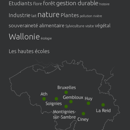
gestion durable
Etudiants
forêt
flore
histoire
nature
Industrie
Plantes
lait
pollution
rivière
souveraineté alimentaire
végétal
Sylviculture
visite
Wallonie
écologie
Les hautes écoles