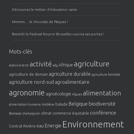
Découvrez le métier d’éducateur canin
Mmmm… le chocolat de Pâques !
Bientôt le Festival Nourrir Bruxelles ouvrira ses portes !
Mots-clés
agriculture
activité
Afrique
accès à la terre
adg
agriculture durable
agriculture de demain
agriculture familiale
agriculture nord-sud
agroalimentaire
agronomie
alimentation
agroécologie
Algues
biodiversité
Belgique
balade
alimentation humaine
Amblève
conférence
climat
commerce équitable
Biomasse
champignon
Environnement
Energie
eau
Contrat Rivière